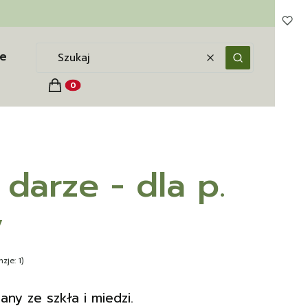
e
Wyczyść
Szukaj
Koszyk
Produkty w koszyku: 0. Zobacz szczegóły
darze - dla p.
y
zje: 1)
ny ze szkła i miedzi.