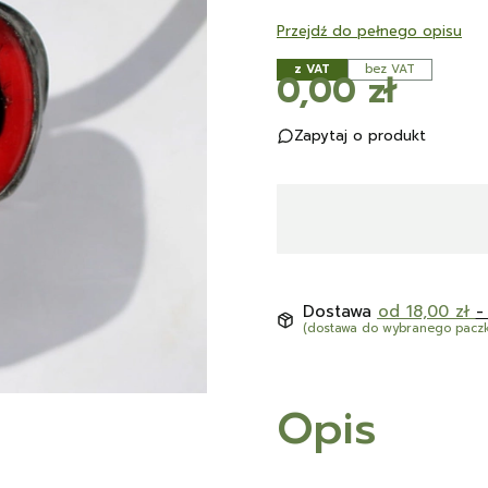
Przejdź do pełnego opisu
z VAT
bez VAT
Cena
0,00 zł
Zapytaj o produkt
Dostawa
od 18,00 zł
-
(dostawa do wybranego pacz
Opis