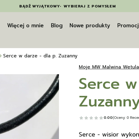
BĄDŹ WYJĄTKOWY
•
WYBIERAJ Z POMYSŁEM
t
Więcej o mnie
Blog
Nowe produkty
Promocj
Serce w darze - dla p. Zuzanny
Moje MW Malwina Wetula
Serce w 
Zuzann
0.00
(Oceny: 0 Recen
Serce - wisior wykona