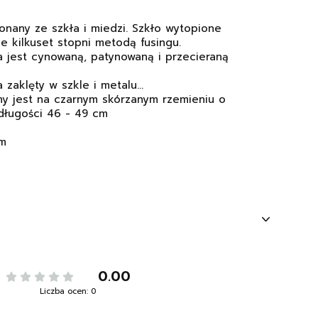
onany ze szkła i miedzi. Szkło wytopione
e kilkuset stopni metodą fusingu.
 jest cynowaną, patynowaną i przecieraną
zaklęty w szkle i metalu...
ny jest na czarnym skórzanym rzemieniu o
długości 46 - 49 cm
cm
0.00
Liczba ocen: 0