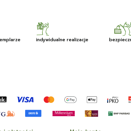
emplarze
indywidualne realizacje
bezpiecz