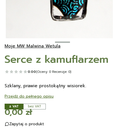
Moje MW Malwina Wetula
Serce z kamuflarzem
0.00
(Oceny: 0 Recenzje: 0)
Szklany, prawie prostokątny wisiorek.
Przejdź do pełnego opisu
z VAT
bez VAT
Cena
0,00 zł
Zapytaj o produkt