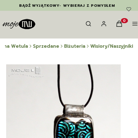
BĄDŹ WYJĄTKOWY
•
WYBIERAJ Z POMYSŁEM
Otwórz wyszukiwarkę
Szukaj
Zaloguj się
Koszyk
M
Produkty
wina Wetula
Sprzedane
Biżuteria
Wisiory/Naszyjniki