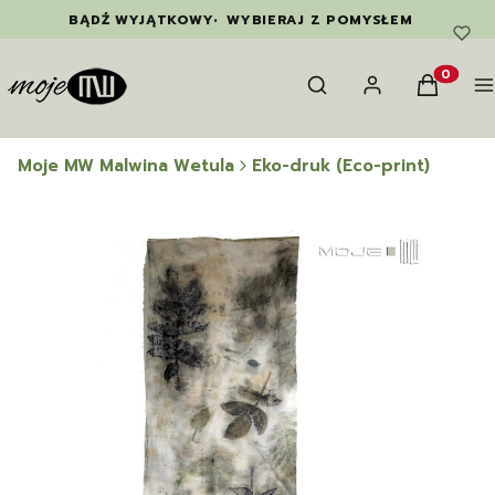
BĄDŹ WYJĄTKOWY
•
WYBIERAJ Z POMYSŁEM
Otwórz wyszukiwarkę
Szukaj
Zaloguj się
Koszyk
M
Produkty
Moje MW Malwina Wetula
Eko-druk (Eco-print)