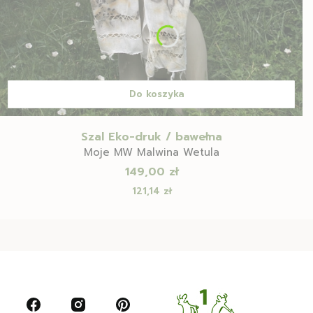
Do koszyka
Szal Eko-druk / bawełna
Moje MW Malwina Wetula
Cena
149,00 zł
Cena
121,14 zł