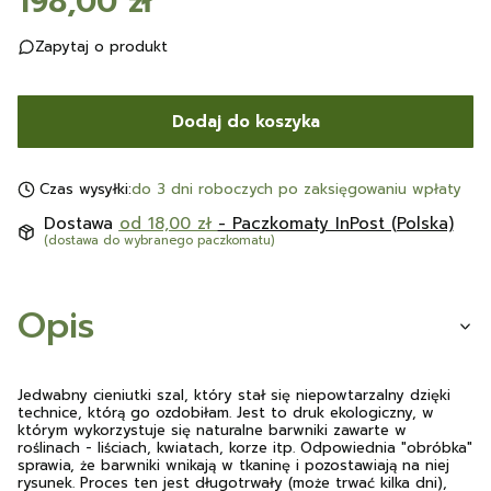
Cena
198,00 zł
Zapytaj o produkt
Dodaj do koszyka
Czas wysyłki:
do 3 dni roboczych po zaksięgowaniu wpłaty
Dostawa
od 18,00 zł
- Paczkomaty InPost (Polska)
(dostawa do wybranego paczkomatu)
Opis
Jedwabny cieniutki szal, który stał się niepowtarzalny dzięki
technice, którą go ozdobiłam. Jest to druk ekologiczny, w
którym wykorzystuje się naturalne barwniki zawarte w
roślinach - liściach, kwiatach, korze itp. Odpowiednia "obróbka"
sprawia, że barwniki wnikają w tkaninę i pozostawiają na niej
rysunek. Proces ten jest długotrwały (może trwać kilka dni),