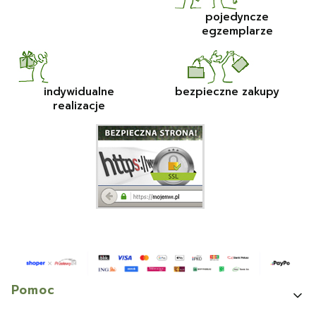
pojedyncze
egzemplarze
indywidualne
bezpieczne zakupy
realizacje
Linki w stopce
Pomoc