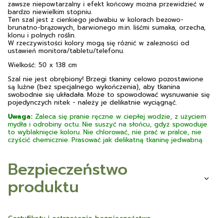
zawsze niepowtarzalny i efekt końcowy można przewidzieć w
bardzo niewielkim stopniu.
Ten szal jest z cienkiego jedwabiu w kolorach beżowo-
brunatno-brązowych, barwionego m.in. liśćmi sumaka, orzecha,
klonu i polnych roślin.
W rzeczywistości kolory mogą się różnić w zależności od
ustawień monitora/tabletu/telefonu.
Wielkość: 50 x 138 cm
Szal nie jest obrębiony! Brzegi tkaniny celowo pozostawione
są luźne (bez specjalnego wykończenia), aby tkanina
swobodnie się układała. Może to spowodować wysnuwanie się
pojedynczych nitek - należy je delikatnie wyciągnąć.
Uwaga:
Zaleca się pranie ręczne w ciepłej wodzie, z użyciem
mydła i odrobiny octu. Nie suszyć na słońcu, gdyż spowoduje
to wyblaknięcie koloru. Nie chlorować, nie prać w pralce, nie
czyścić chemicznie. Prasować jak delikatną tkaninę jedwabną.
Bezpieczeństwo
produktu