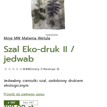
Moje MW Malwina Wetula
Szal Eko-druk II /
jedwab
0.00
(Oceny: 0 Recenzje: 0)
Jedwabny cieniutki szal, ozdobiony drukiem
ekologicznym.
Przejdź do pełnego opisu
z VAT
bez VAT