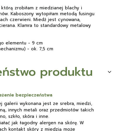
którą zrobiłam z miedzianej blachy i
nów. Kaboszony wytopiłam metodą fusingu
ach czerwieni. Miedź jest cynowana,
cierana. Klamra to standardowy metalowy
go elementu - 9 cm
echanizmu) - ok. 7,5 cm
eństwo produktu
rzeżenie bezpieczeństwa
j galerii wykonana jest ze srebra, miedzi,
ną, innych metali oraz przedmiotów takich
o, szkło, skóra i inne.
ałać jak łagodny alergen na skórę. W
ach kontakt skóry z miedzią może