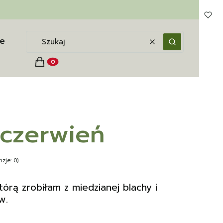
e
Wyczyść
Szukaj
Koszyk
Produkty w koszyku: 0. Zobacz szczegóły
 czerwień
zje: 0)
órą zrobiłam z miedzianej blachy i
w.