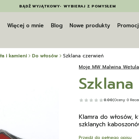
BĄDŹ WYJĄTKOWY
•
WYBIERAJ Z POMYSŁEM
t
Więcej o mnie
Blog
Nowe produkty
Promocj
ła i kamieni
Do włosów
Szklana czerwień
Moje MW Malwina Wetula
Szklana
0.00
(Oceny: 0 Recen
Klamra do włosów, kt
szklanych kaboszonó
Przejdź do pełnego opisu