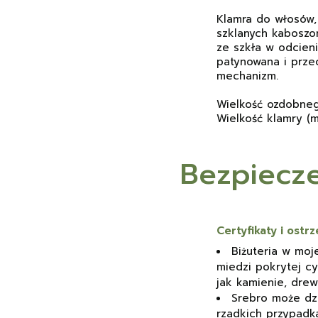
Klamra do włosów, 
szklanych kaboszo
ze szkła w odcieni
patynowana i prze
mechanizm.
Wielkość ozdobne
Wielkość klamry (m
Bezpiecz
Certyfikaty i ost
Biżuteria w moje
miedzi pokrytej cy
jak kamienie, drewn
Srebro może dzi
rzadkich przypadk