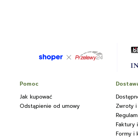
Linki w stopce
Pomoc
Dostawa
Jak kupować
Dostępn
Odstąpienie od umowy
Zwroty i
Regulam
Faktury 
Formy i 