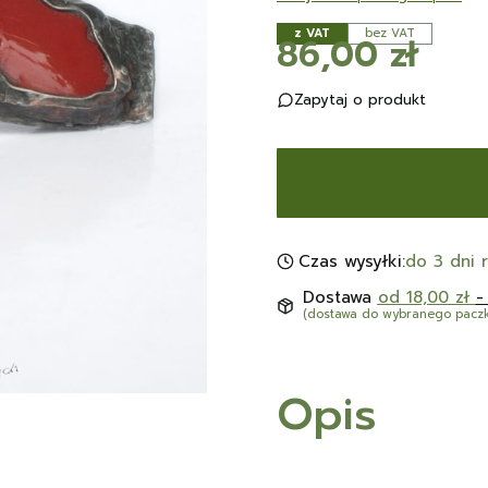
z VAT
bez VAT
Cena
86,00 zł
Zapytaj o produkt
Czas wysyłki:
do 3 dni 
Dostawa
od 18,00 zł
-
(dostawa do wybranego pacz
Opis