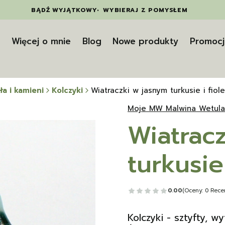
BĄDŹ WYJĄTKOWY
•
WYBIERAJ Z POMYSŁEM
t
Więcej o mnie
Blog
Nowe produkty
Promocj
ła i kamieni
Kolczyki
Wiatraczki w jasnym turkusie i fiol
Moje MW Malwina Wetula
Wiatrac
turkusie 
0.00
(Oceny: 0 Recen
Kolczyki - sztyfty, 