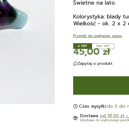
Świetne na lato.
Kolorystyka: blady tu
Wielkość - ok. 2 x 2
Przejdź do pełnego opisu
z VAT
bez VAT
Cena
45,00 zł
Zapytaj o produkt
Czas wysyłki:
do 3 dni 
Dostawa
od 18,00 zł
-
(dostawa do wybranego pacz