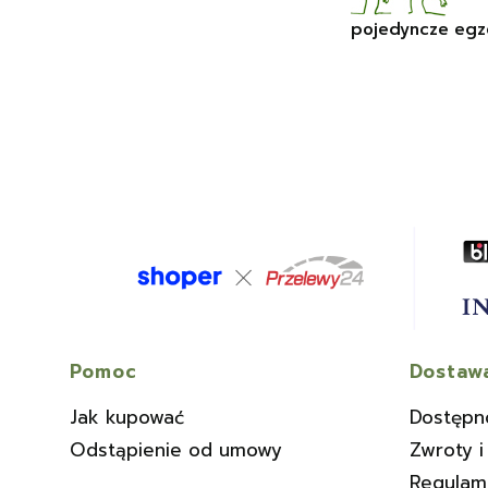
pojedyncze egz
Linki w stopce
Pomoc
Dostawa
Jak kupować
Dostępn
Odstąpienie od umowy
Zwroty i
Regulam