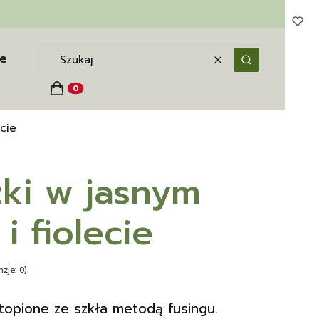
e
Wyczyść
Szukaj
Koszyk
Produkty w koszyku: 0. Zobacz szczegóły
ecie
zki w jasnym
i fiolecie
zje: 0)
wytopione ze szkła metodą fusingu.