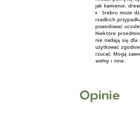
jak kamienie, drewn
Srebro może dzi
rzadkich przypadk
powodować uczuleni
Niektóre przedmiot
nie nadają się dla
użytkować zgodnie 
rzucać. Mogą zawi
wełny i inne.
Opinie