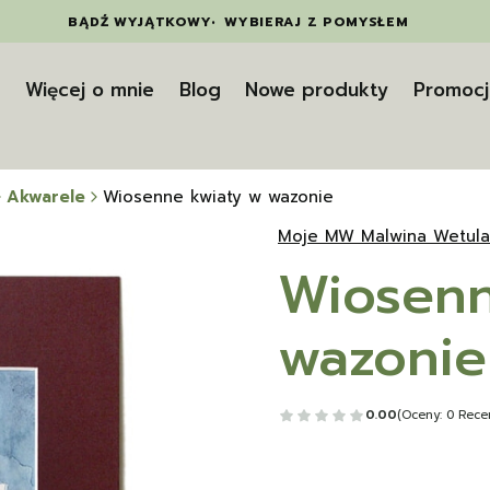
BĄDŹ WYJĄTKOWY
•
WYBIERAJ Z POMYSŁEM
t
Więcej o mnie
Blog
Nowe produkty
Promocj
Akwarele
Wiosenne kwiaty w wazonie
Moje MW Malwina Wetula
Wiosenn
wazonie
0.00
(Oceny: 0 Recen