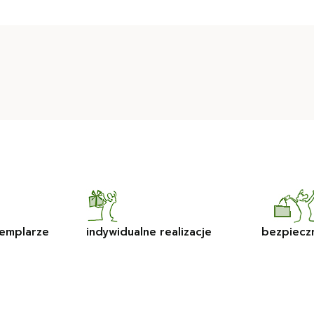
emplarze
indywidualne realizacje
bezpiecz