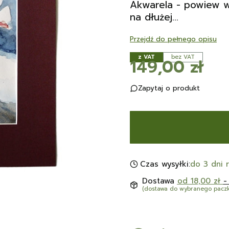
Akwarela - powiew wi
na dłużej...
Przejdź do pełnego opisu
z VAT
bez VAT
Cena
149,00 zł
Zapytaj o produkt
Czas wysyłki:
do 3 dni 
Dostawa
od 18,00 zł
-
(dostawa do wybranego pacz