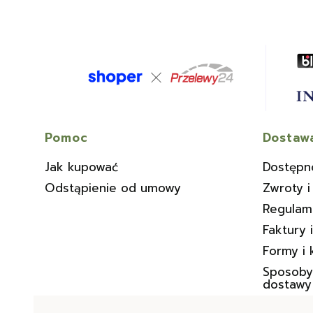
Linki w stopce
Pomoc
Dostawa
Jak kupować
Dostępn
Odstąpienie od umowy
Zwroty i
Regulam
Faktury 
Formy i 
Sposoby 
dostawy