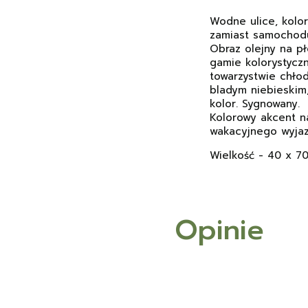
Wodne ulice, kolo
zamiast samochodu
Obraz olejny na pł
gamie kolorystyczn
towarzystwie chłod
bladym niebieskim
kolor. Sygnowany.
Kolorowy akcent n
wakacyjnego wyjaz
Wielkość - 40 x 7
Opinie