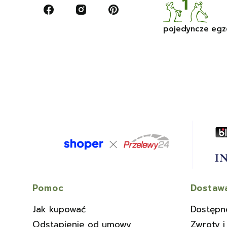
pojedyncze egz
Linki w stopce
Pomoc
Dostawa
Jak kupować
Dostępn
Odstąpienie od umowy
Zwroty i