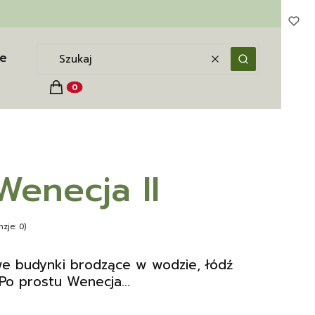
e
Wyczyść
Szukaj
Koszyk
Produkty w koszyku: 0. Zobacz szczegóły
enecja II
zje: 0)
we budynki brodzące w wodzie, łódź
Po prostu Wenecja...