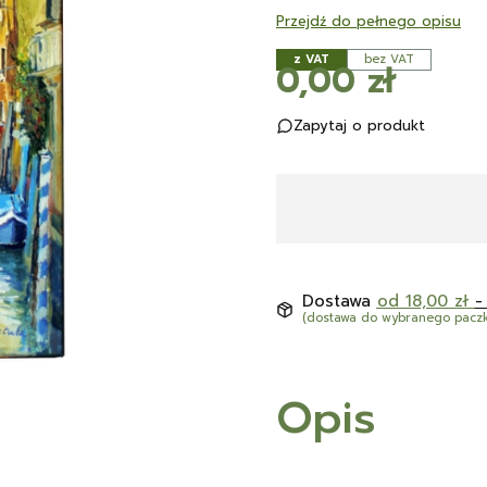
Przejdź do pełnego opisu
z VAT
bez VAT
Cena
0,00 zł
Zapytaj o produkt
Dostawa
od 18,00 zł
-
(dostawa do wybranego pacz
Opis