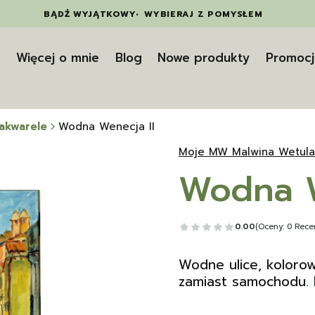
BĄDŹ WYJĄTKOWY
•
WYBIERAJ Z POMYSŁEM
t
Więcej o mnie
Blog
Nowe produkty
Promocj
 akwarele
Wodna Wenecja II
Moje MW Malwina Wetula
Wodna W
0.00
(Oceny: 0 Recen
Wodne ulice, koloro
zamiast samochodu. 