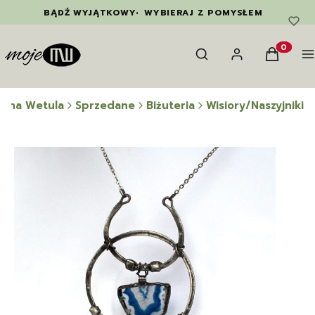
BĄDŹ WYJĄTKOWY
•
WYBIERAJ Z POMYSŁEM
Otwórz wyszukiwarkę
Szukaj
Zaloguj się
Koszyk
M
Produkty
wina Wetula
Sprzedane
Biżuteria
Wisiory/Naszyjniki