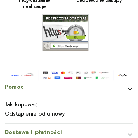
indywidualne
bezpieczne zakupy
realizacje
Linki w stopce
Pomoc
Jak kupować
Odstąpienie od umowy
Dostawa i płatności