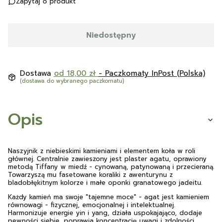
Zapytaj o produkt
Niedostępny
Dostawa
od 18,00 zł
- Paczkomaty InPost (Polska)
(dostawa do wybranego paczkomatu)
Opis
Naszyjnik z niebieskimi kamieniami i elementem koła w roli
głównej. Centralnie zawieszony jest plaster agatu, oprawiony
metodą Tiffany w miedź - cynowaną, patynowaną i przecieraną.
Towarzyszą mu fasetowane koraliki z awenturynu z
bladobłękitnym kolorze i małe oponki granatowego jadeitu.
Każdy kamień ma swoje "tajemne moce" - agat jest kamieniem
równowagi - fizycznej, emocjonalnej i intelektualnej.
Harmonizuje energie yin i yang, działa uspokajająco, dodaje
pewności siebie, poprawia koncentrację uwagi i zdolności