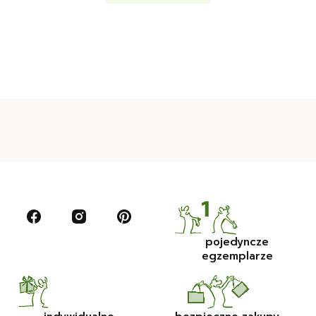
pojedyncze
egzemplarze