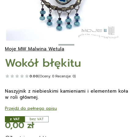
Moje MW Malwina Wetula
Wokół błękitu
0.00
(Oceny: 0 Recenzje: 0)
Naszyjnik z niebieskimi kamieniami i elementem koła
w roli głównej.
Przejdź do pełnego opisu
z VAT
bez VAT
Cena
0,00 zł