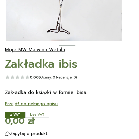
Moje MW Malwina Wetula
Zakładka ibis
0.00
(Oceny: 0 Recenzje: 0)
Zakładka do książki w formie ibisa.
Przejdź do pełnego opisu
z VAT
bez VAT
Cena
0,00 zł
Zapytaj o produkt