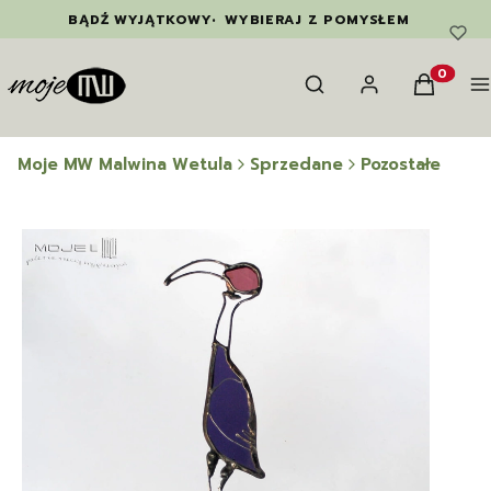
BĄDŹ WYJĄTKOWY
•
WYBIERAJ Z POMYSŁEM
Otwórz wyszukiwarkę
Szukaj
Zaloguj się
Koszyk
M
Produkty
Moje MW Malwina Wetula
Sprzedane
Pozostałe