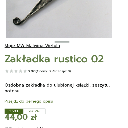
Moje MW Malwina Wetula
Zakładka rustico 02
0.00
(Oceny: 0 Recenzje: 0)
Ozdobna zakładka do ulubionej książki, zeszytu,
notesu.
Przejdź do pełnego opisu
z VAT
bez VAT
Cena
44,00 zł