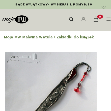
BĄDŹ WYJĄTKOWY
•
WYBIERAJ Z POMYSŁEM
Otwórz wyszukiwarkę
Szukaj
Zaloguj się
Koszyk
M
Produkty
Moje MW Malwina Wetula
Zakładki do książek