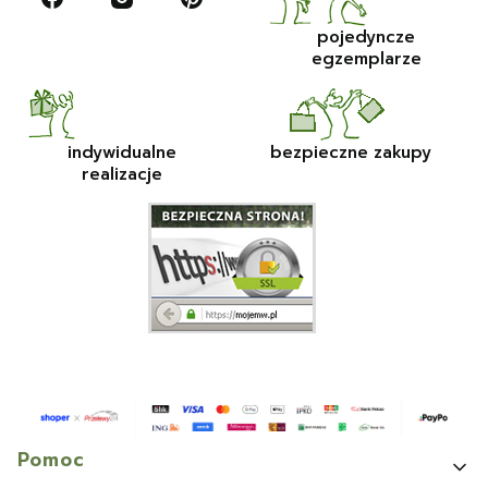
pojedyncze
egzemplarze
indywidualne
bezpieczne zakupy
realizacje
Linki w stopce
Pomoc