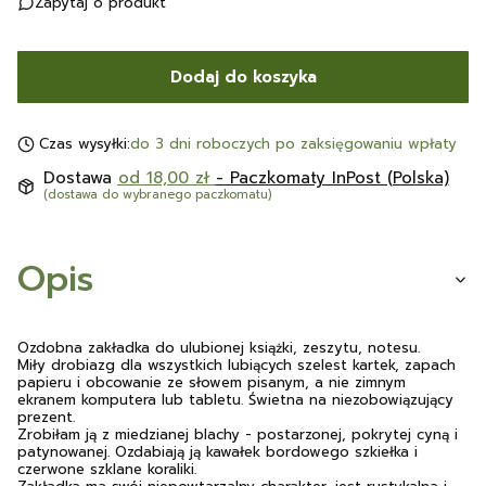
Zapytaj o produkt
Dodaj do koszyka
Czas wysyłki:
do 3 dni roboczych po zaksięgowaniu wpłaty
Dostawa
od 18,00 zł
- Paczkomaty InPost (Polska)
(dostawa do wybranego paczkomatu)
Opis
Ozdobna zakładka do ulubionej książki, zeszytu, notesu.
Miły drobiazg dla wszystkich lubiących szelest kartek, zapach
papieru i obcowanie ze słowem pisanym, a nie zimnym
ekranem komputera lub tabletu. Świetna na niezobowiązujący
prezent.
Zrobiłam ją z miedzianej blachy - postarzonej, pokrytej cyną i
patynowanej. Ozdabiają ją kawałek bordowego szkiełka i
czerwone szklane koraliki.