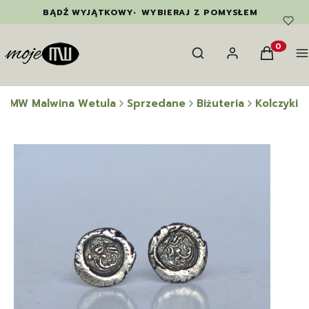
BĄDŹ WYJĄTKOWY
•
WYBIERAJ Z POMYSŁEM
Otwórz wyszukiwarkę
Szukaj
Zaloguj się
Koszyk
M
Produkty
e MW Malwina Wetula
Sprzedane
Biżuteria
Kolczyki