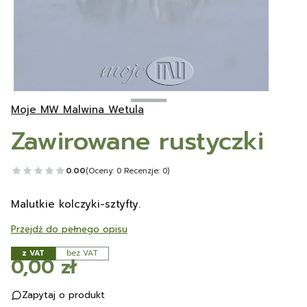
Moje MW Malwina Wetula
Zawirowane rustyczki
0.00
(Oceny: 0 Recenzje: 0)
Malutkie kolczyki-sztyfty.
Przejdź do pełnego opisu
z VAT
bez VAT
Cena
0,00 zł
Zapytaj o produkt