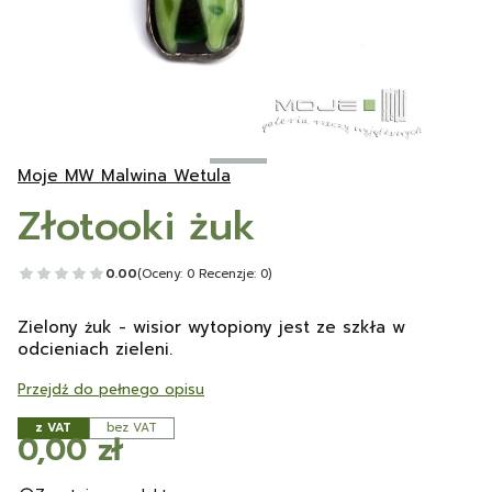
Moje MW Malwina Wetula
Złotooki żuk
0.00
(Oceny: 0 Recenzje: 0)
Zielony żuk - wisior wytopiony jest ze szkła w
odcieniach zieleni.
Przejdź do pełnego opisu
z VAT
bez VAT
Cena
0,00 zł