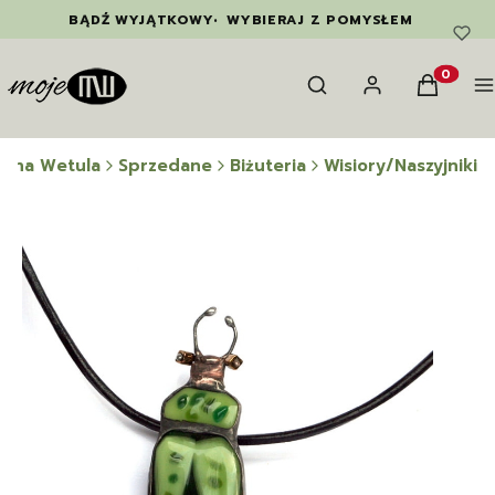
BĄDŹ WYJĄTKOWY
•
WYBIERAJ Z POMYSŁEM
Otwórz wyszukiwarkę
Szukaj
Zaloguj się
Koszyk
M
Produkty
wina Wetula
Sprzedane
Biżuteria
Wisiory/Naszyjniki