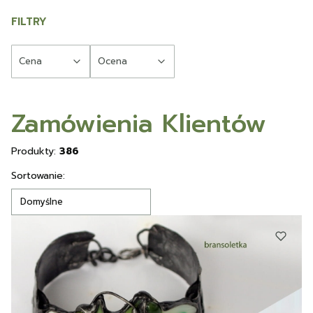
FILTRY
Cena
Ocena
Koniec filtrów
Zamówienia Klientów
Produkty:
386
Lista produktów
Sortowanie:
Domyślne